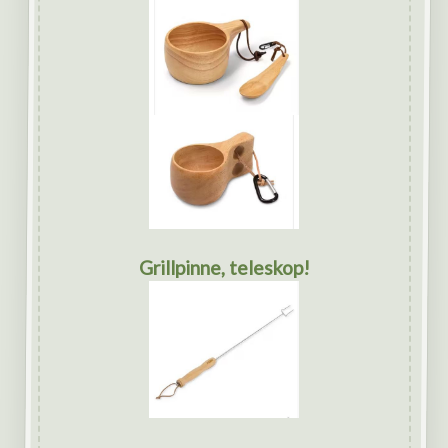
Grillpinne, teleskop!