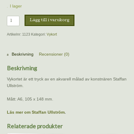
I lager
Vykort
Lägg till i varukorg
–
Mindre
Artikelnr:
1123
Kategori:
Vykort
hackspett,
Staffan
Ullström
Beskrivning
Recensioner (0)
mängd
Beskrivning
Vykortet är ett tryck av en akvarell målad av konstnären Staffan
Ullström.
Mått: A6, 105 x 148 mm.
Läs mer om Staffan Ullström
.
Relaterade produkter