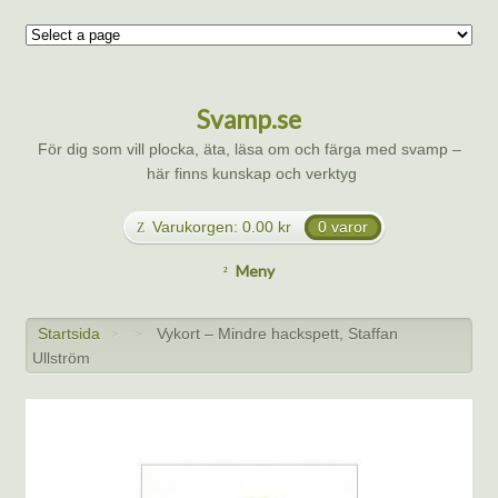
Svamp.se
För dig som vill plocka, äta, läsa om och färga med svamp –
här finns kunskap och verktyg
Varukorgen:
0.00
kr
0 varor
Meny
Startsida
Vykort – Mindre hackspett, Staffan
>
>
Ullström