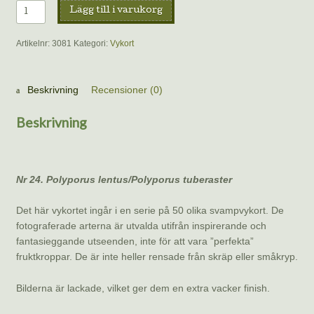
Vykort
Lägg till i varukorg
–
Stenticka,
Artikelnr:
3081
Kategori:
Vykort
Benoît
Peyre
mängd
Beskrivning
Recensioner (0)
Beskrivning
Nr 24. Polyporus lentus/Polyporus tuberaster
Det här vykortet ingår i en serie på 50 olika svampvykort. De
fotograferade arterna är utvalda utifrån inspirerande och
fantasieggande utseenden, inte för att vara ”perfekta”
fruktkroppar. De är inte heller rensade från skräp eller småkryp.
Bilderna är lackade, vilket ger dem en extra vacker finish.