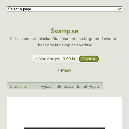
Svamp.se
För dig som vill plocka, äta, läsa om och färga med svamp –
här finns kunskap och verktyg
Varukorgen:
0.00
kr
0 varor
Meny
Startsida
Vykort – Stenticka, Benoît Peyre
>
>