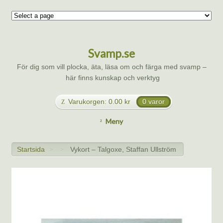
Svamp.se
För dig som vill plocka, äta, läsa om och färga med svamp –
här finns kunskap och verktyg
Varukorgen:
0.00
kr
0 varor
Meny
Startsida
Vykort – Talgoxe, Staffan Ullström
>
>