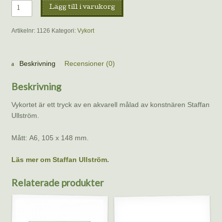
Vykort
Lägg till i varukorg
–
Talgoxe,
Artikelnr:
1126
Kategori:
Vykort
Staffan
Ullström
mängd
Beskrivning
Recensioner (0)
Beskrivning
Vykortet är ett tryck av en akvarell målad av konstnären Staffan
Ullström.
Mått: A6, 105 x 148 mm.
Läs mer om Staffan Ullström
.
Relaterade produkter