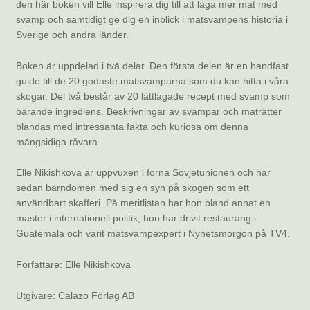
den här boken vill Elle inspirera dig till att laga mer mat med
svamp och samtidigt ge dig en inblick i matsvampens historia i
Sverige och andra länder.
Boken är uppdelad i två delar. Den första delen är en handfast
guide till de 20 godaste matsvamparna som du kan hitta i våra
skogar. Del två består av 20 lättlagade recept med svamp som
bärande ingrediens. Beskrivningar av svampar och maträtter
blandas med intressanta fakta och kuriosa om denna
mångsidiga råvara.
Elle Nikishkova är uppvuxen i forna Sovjetunionen och har
sedan barndomen med sig en syn på skogen som ett
användbart skafferi. På meritlistan har hon bland annat en
master i internationell politik, hon har drivit restaurang i
Guatemala och varit matsvampexpert i Nyhetsmorgon på TV4.
Författare: Elle Nikishkova
Utgivare: Calazo Förlag AB