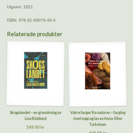
Utgiven: 2021
ISBN: 978-91-89079-43-4
Relaterade produkter
Skogslandet – en granskning av
Vakre farger fra naturen – farging
Lisa Röstlund
med sopp og lav av Anna-Elise
Torkelsen
249.00
kr