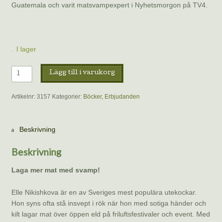
Guatemala och varit matsvampexpert i Nyhetsmorgon på TV4.
I lager
Svampbok
Lägg till i varukorg
för
matälskare
Artikelnr:
3157
Kategorier:
Böcker
,
Erbjudanden
mängd
Beskrivning
Beskrivning
Laga mer mat med svamp!
Elle Nikishkova är en av Sveriges mest populära utekockar.
Hon syns ofta stå insvept i rök när hon med sotiga händer och
kilt lagar mat över öppen eld på friluftsfestivaler och event. Med