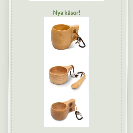
Nya kåsor!