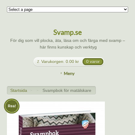
Svamp.se
För dig som vill plocka, äta, läsa om och färga med svamp –
här finns kunskap och verktyg
Varukorgen:
0.00
kr
0 varor
Meny
Startsida
Svampbok för matälskare
>
>
Rea!