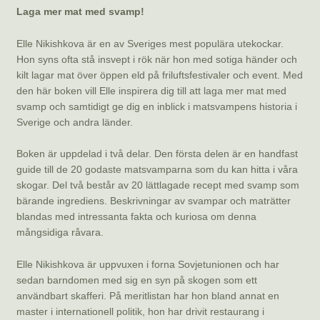
Laga mer mat med svamp!
Elle Nikishkova är en av Sveriges mest populära utekockar.
Hon syns ofta stå insvept i rök när hon med sotiga händer och
kilt lagar mat över öppen eld på friluftsfestivaler och event. Med
den här boken vill Elle inspirera dig till att laga mer mat med
svamp och samtidigt ge dig en inblick i matsvampens historia i
Sverige och andra länder.
Boken är uppdelad i två delar. Den första delen är en handfast
guide till de 20 godaste matsvamparna som du kan hitta i våra
skogar. Del två består av 20 lättlagade recept med svamp som
bärande ingrediens. Beskrivningar av svampar och maträtter
blandas med intressanta fakta och kuriosa om denna
mångsidiga råvara.
Elle Nikishkova är uppvuxen i forna Sovjetunionen och har
sedan barndomen med sig en syn på skogen som ett
användbart skafferi. På meritlistan har hon bland annat en
master i internationell politik, hon har drivit restaurang i