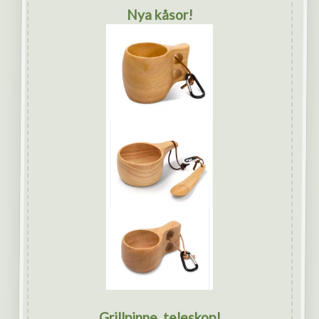
Nya kåsor!
Grillpinne, teleskop!