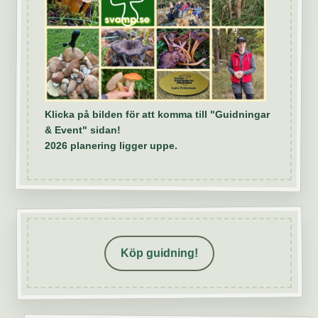
Klicka på bilden för att komma till "Guidningar
& Event" sidan!
2026 planering ligger uppe.
Köp guidning!