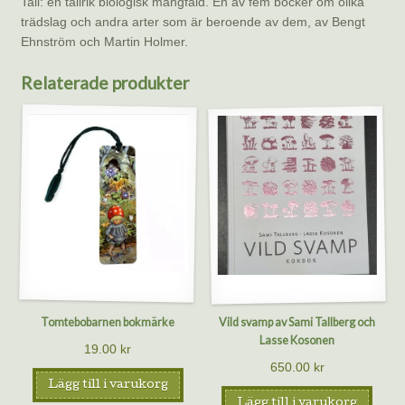
Tall: en tallrik biologisk mångfald. En av fem böcker om olika
trädslag och andra arter som är beroende av dem, av Bengt
Ehnström och Martin Holmer.
Relaterade produkter
Tomtebobarnen bokmärke
Vild svamp av Sami Tallberg och
Lasse Kosonen
19.00
kr
650.00
kr
Lägg till i varukorg
Lägg till i varukorg