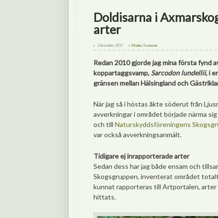
Doldisarna i Axmarsko
arter
2 december 2017
Monica Svensson
Redan 2010 gjorde jag mina första fynd 
koppartaggsvamp,
Sarcodon lundellii
, i 
gränsen mellan Hälsingland och Gästriklan
När jag så i höstas åkte söderut från Lju
avverkningar i området började närma sig
och till
Naturskyddsföreningens Skogsgr
var också avverkningsanmält.
Tidigare ej inrapporterade arter
Sedan dess har jag både ensam och till
Skogsgruppen, inventerat området totalt s
kunnat rapporteras till Artportalen, arte
hittats.