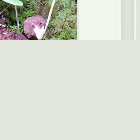
nuten till gran i örtrik äldre granskog på
rsom den bedöms fortsätta minska. Den
räknas som sällsynt i Sverige. I övriga
 från Norge och Finland.