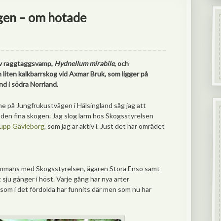
gen – om hotade
av raggtaggsvamp,
Hydnellum mirabile
, och
en liten kalkbarrskog vid Axmar Bruk, som ligger på
d i södra Norrland.
sne på Jungfrukustvägen i Hälsingland såg jag att
 den fina skogen. Jag slog larm hos Skogsstyrelsen
upp Gävleborg
, som jag är aktiv i. Just det här området
sammans med Skogsstyrelsen, ägaren Stora Enso samt
ju gånger i höst. Varje gång har nya arter
r som i det fördolda har funnits där men som nu har