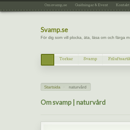
Om svamp.se
Guidningar & Event
Kontakt
Svamp.se
För dig som vill plocka, äta, läsa om och färga
Torkar
Svamp
Friluftsarti
Startsida
naturvård
>
Om svamp | naturvård