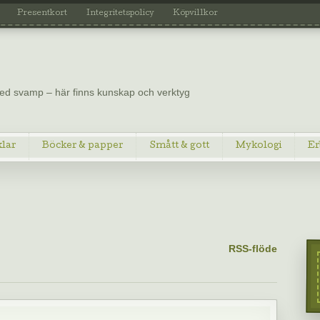
Presentkort
Integritetspolicy
Köpvillkor
 med svamp – här finns kunskap och verktyg
klar
Böcker & papper
Smått & gott
Mykologi
Er
RSS-flöde