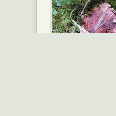
Koppartaggsvamp, Sarcodon lundellii, är k
kalkrik mark. Den klassas som VU efte
bedöms minska med 30 % inom 50 år. Den 
Europa är den bara känd