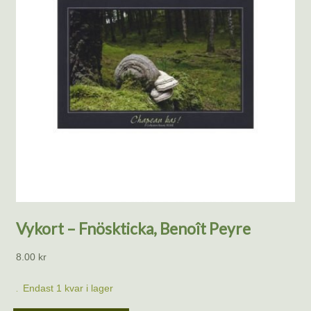
Vykort – Fnöskticka, Benoît Peyre
8.00
kr
Endast 1 kvar i lager