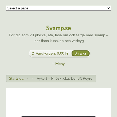
Svamp.se
För dig som vill plocka, äta, läsa om och färga med svamp –
här finns kunskap och verktyg
Varukorgen:
0.00
kr
0 varor
Meny
Startsida
Vykort – Fnöskticka, Benoît Peyre
>
>