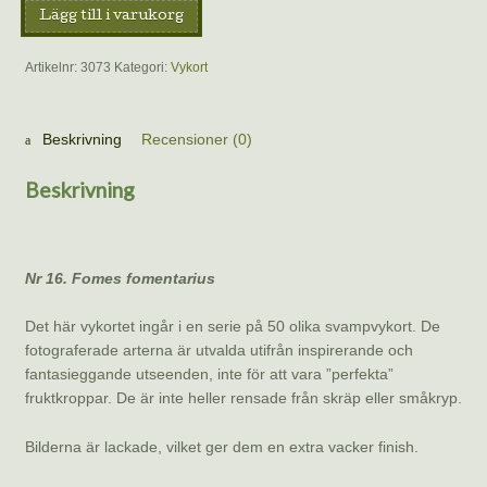
Vykort
Lägg till i varukorg
–
Fnöskticka,
Artikelnr:
3073
Kategori:
Vykort
Benoît
Peyre
mängd
Beskrivning
Recensioner (0)
Beskrivning
Nr 16. Fomes fomentarius
Det här vykortet ingår i en serie på 50 olika svampvykort. De
fotograferade arterna är utvalda utifrån inspirerande och
fantasieggande utseenden, inte för att vara ”perfekta”
fruktkroppar. De är inte heller rensade från skräp eller småkryp.
Bilderna är lackade, vilket ger dem en extra vacker finish.