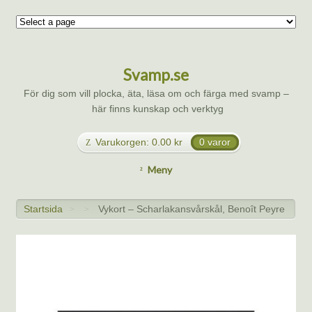
Svamp.se
För dig som vill plocka, äta, läsa om och färga med svamp –
här finns kunskap och verktyg
Varukorgen:
0.00
kr
0 varor
Meny
Startsida
Vykort – Scharlakansvårskål, Benoît Peyre
>
>