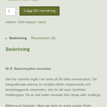
Vykort
Lägg till i varukorg
–
Scharlakansvårskål,
Artikelnr:
3066
Kategori:
Vykort
Benoît
Peyre
mängd
Beskrivning
Recensioner (0)
Beskrivning
Nr 9. Sarcoscypha coccinea
Det här vykortet ingår i en serie på 50 olika svampvykort. De
fotograferade arterna är utvalda utifrån inspirerande och
fantasieggande utseenden, inte för att vara ”perfekta”
fruktkroppar. De är inte heller rensade från skräp eller småkryp.
Bilderna är lackade, vilket ger dem en extra vacker finish.