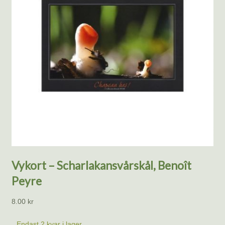
Vykort – Scharlakansvårskål, Benoît
Peyre
8.00
kr
Endast 2 kvar i lager