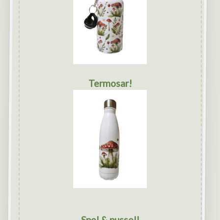
Termosar!
Spel & pussel!