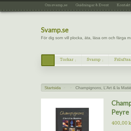
Om svamp.se
Guidningar & Event
Kontakt
Svamp.se
För dig som vill plocka, äta, läsa om och färga
Torkar
Svamp
Friluftsa
Startsida
Champignons, L’Art & la Mati
>
>
Champi
Peyre
400.00
k