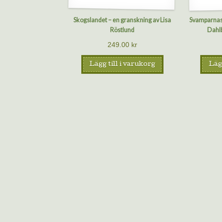
Skogslandet – en granskning av Lisa
Svamparnas 
Röstlund
Dahl
249.00
kr
Lägg till i varukorg
Lägg