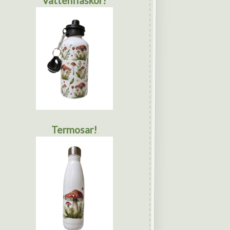
Vattenflaskor!
Termosar!