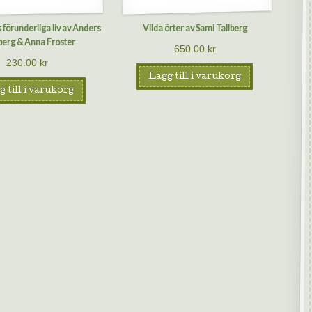
förunderliga liv av Anders
Vilda örter av Sami Tallberg
berg & Anna Froster
650.00
kr
230.00
kr
Lägg till i varukorg
 till i varukorg