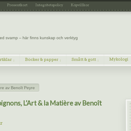
Presentkort
Integritetspolicy
Köpvillkor
 med svamp – här finns kunskap och verktyg
Mykologi
rtiklar
Böcker & papper
Smått & gott
ère av Benoît Peyre
gnons, L’Art & la Matière av Benoît
r