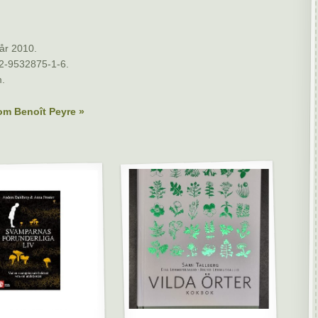
år 2010.
2-9532875-1-6.
m.
om Benoît Peyre »