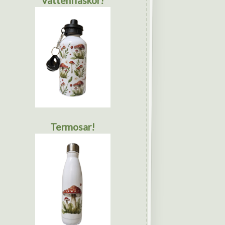
Vattenflaskor!
Termosar!