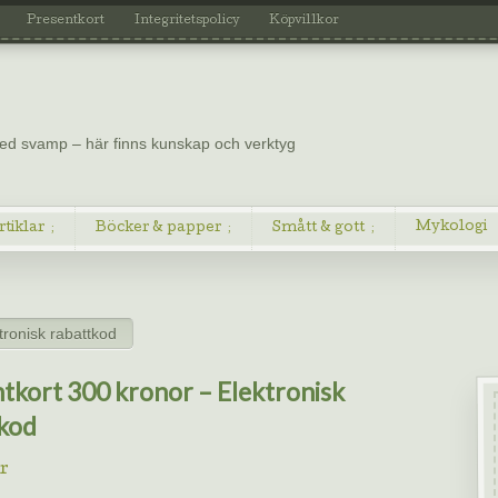
Presentkort
Integritetspolicy
Köpvillkor
 med svamp – här finns kunskap och verktyg
Mykologi
rtiklar
Böcker & papper
Smått & gott
tronisk rabattkod
tkort 300 kronor – Elektronisk
kod
r