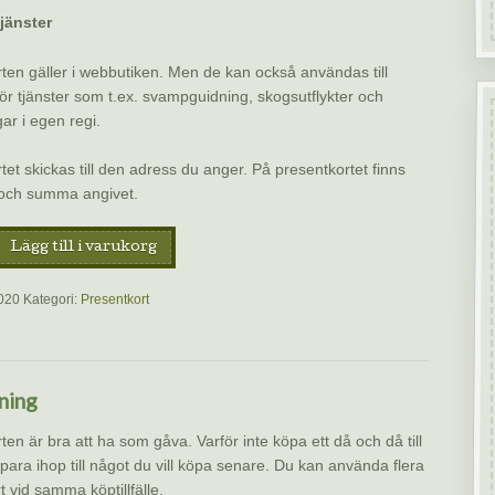
jänster
ten gäller i webbutiken. Men de kan också användas till
för tjänster som t.ex. svampguidning, skogsutflykter och
ar i egen regi.
tet skickas till den adress du anger. På presentkortet finns
 och summa angivet.
rt
Lägg till i varukorg
020
Kategori:
Presentkort
sk
ning
ten är bra att ha som gåva. Varför inte köpa ett då och då till
Spara ihop till något du vill köpa senare. Du kan använda flera
t vid samma köptillfälle.