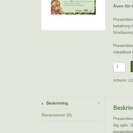
Även för t
Presentkor
betalning 
föreläsning
Presentkor
rabattkod
Presentko
300
kronor
Artikelnr:
11
–
Elektroni
rabattkod
Beskrivning
mängd
Beskriv
Recensioner (0)
Presentkor
dig själv. 
presentkor