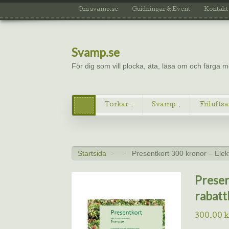
Om svamp.se
Guidningar & Event
Kontakt
Svamp.se
För dig som vill plocka, äta, läsa om och färga
Torkar
Svamp
Friluftsa
Startsida
Presentkort 300 kronor – Elek
>
>
Presen
rabatt
300.00
k