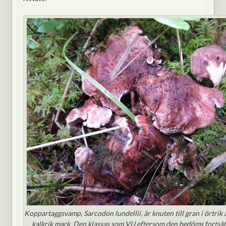
Koppartaggsvamp, Sarcodon lundellii, är knuten till gran i örtrik
kalkrik mark. Den klassas som VU eftersom den bedöms fortsä