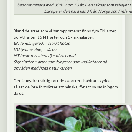
bedöms minska med 30 % inom 50 år. Den räknas som sällsynt i S
Europa är den bara känd från Norge och Finland
Bland de arter som vi har rapporterat finns fyra EN-arter,
tio VU-arter, 15 NT-arter och 17 signalarter.
EN (endangered) = starkt hotad
VU (vulnerable) = sårbar
NT (near threatened) = nära hotad
Signalarter = arter som fungerar som indikatorer på
områden med höga naturvärden.
Det är mycket viktigt att dessa arters habitat skyddas,
så att de inte fortsätter att minska, för att så småningom
dö ut.