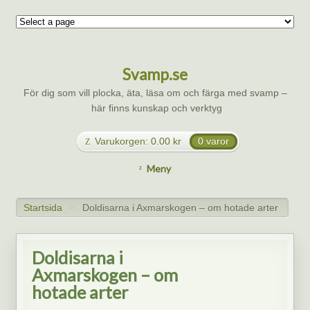
Svamp.se
För dig som vill plocka, äta, läsa om och färga med svamp –
här finns kunskap och verktyg
Varukorgen:
0.00
kr
0 varor
Meny
Startsida
Doldisarna i Axmarskogen – om hotade arter
>
Doldisarna i
Axmarskogen – om
hotade arter