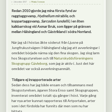
2 december 2017
Monica Svensson
Redan 2010 gjorde jag mina första fynd av
raggtaggsvamp,
Hydnellum mirabile
, och
koppartaggsvamp,
Sarcodon lundellii
, i en liten
kalkbarrskog vid Axmar Bruk, som ligger på gränsen
mellan Hälsingland och Gästrikland i södra Norrland.
När jag så i höstas åkte söderut från Ljusne på
Jungfrukustvägen i Hälsingland såg jag att avverkningar i
området började närma sig den fina skogen. Jag slog larm
hos Skogsstyrelsen och till
Naturskyddsföreningens
Skogsgrupp Gävleborg
, som jag är aktiv i. Just det här
området var också avverkningsanmält.
Tidigare ej inrapporterade arter
Sedan dess har jag både ensam och tillsammans med
Skogsstyrelsen, ägaren Stora Enso samt Skogsgruppen,
inventerat området totalt sju gånger i höst. Varje gång
har nya arter kunnat rapporteras till Artportalen, arter
som i det fördolda har funnits där men som nu har
hittats.