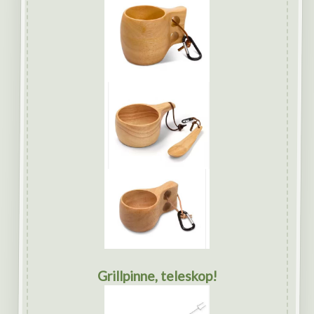
Grillpinne, teleskop!