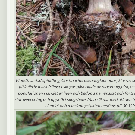
Violettrandad spindling, Cortinarius pseudoglaucopus, klassas 
på kalkrik mark främst i skogar påverkade av plockhuggning och
populationen i landet är liten och bedöms ha minskat och fortsa
slutavverkning och upphört skogsbete. Man räknar med att den ba
i landet och minskningstakten bedöms till 30 % i