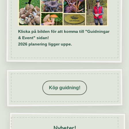
Klicka på bilden för att komma till "Guidningar
& Event" sidan!
2026 planering ligger uppe.
Köp guidning!
Nyheter!