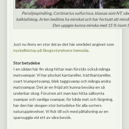
Persiljespindling, Cortinarius sulfurinus, klassas som NT, vä
kalktallskog. Arten bedöms ha minskat och har fortsatt att minsk
Den uppges kunna minska med 15 % inom 5
Just nu finns en stor del av det här området angivet som
nyckelbiotop på Skogsstyrelsens hemsida
.
Stor betydelse
I en sådan här fin skog hittar man förstås också många
matsvampar. Vi har plockat kantareller, trattkantareller,
svart trumpetsvamp, blek taggsvamp och många andra
matsvampar. Det är en fröjd att kunna besöka en så
underbar skog. Förutom att man kan hitta sällsynta
svampar och vanliga svampar, för både mat och färgning,
har den här skogen stor betydelse för alla sorters
naturupplevelser. Vi fick till och med påhälsning av en
sparvuggla vid ett av våra besök.