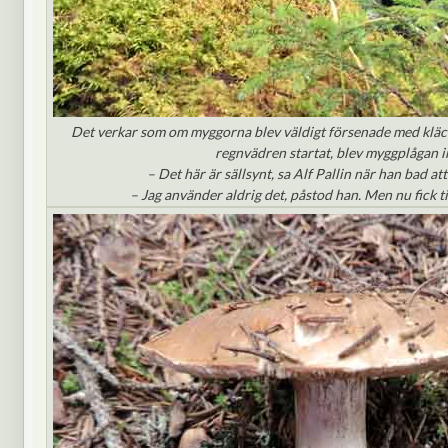
Det verkar som om myggorna blev väldigt försenade med klä
regnvädren startat, blev myggplågan i
– Det här är sällsynt, sa Alf Pallin när han bad at
– Jag använder aldrig det, påstod han. Men nu fick ti