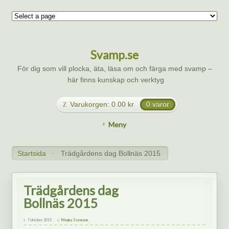
Svamp.se
För dig som vill plocka, äta, läsa om och färga med svamp –
här finns kunskap och verktyg
Varukorgen:
0.00
kr
0 varor
Meny
Startsida
Trädgårdens dag Bollnäs 2015
>
Trädgårdens dag
Bollnäs 2015
7 oktober 2015
Monica Svensson