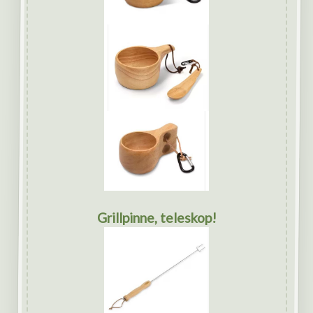
Grillpinne, teleskop!