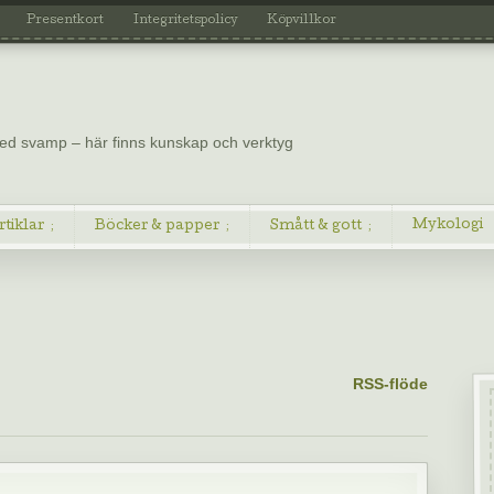
Presentkort
Integritetspolicy
Köpvillkor
 med svamp – här finns kunskap och verktyg
Mykologi
rtiklar
Böcker & papper
Smått & gott
RSS-flöde