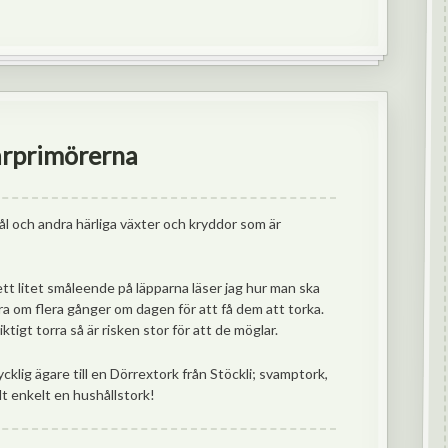
årprimörerna
kål och andra härliga växter och kryddor som är
ett litet småleende på läpparna läser jag hur man ska
a om flera gånger om dagen för att få dem att torka.
tigt torra så är risken stor för att de möglar.
lycklig ägare till en Dörrextork från Stöckli; svamptork,
lt enkelt en hushållstork!