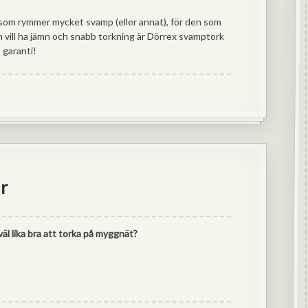
rk som rymmer mycket svamp (eller annat), för den som
m vill ha jämn och snabb torkning är Dörrex svamptork
 garanti!
r
l lika bra att torka på myggnät?