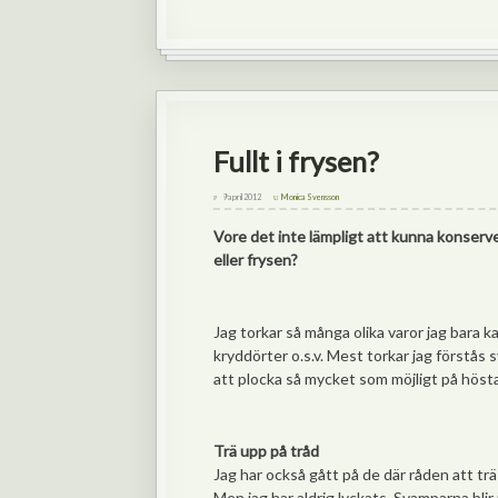
Fullt i frysen?
9 april 2012
Monica Svensson
Vore det inte lämpligt att kunna konserve
eller frysen?
Jag torkar så många olika varor jag bara ka
kryddörter o.s.v. Mest torkar jag förstå
att plocka så mycket som möjligt på höst
Trä upp på tråd
Jag har också gått på de där råden att tr
Men jag har aldrig lyckats. Svamparna blir 