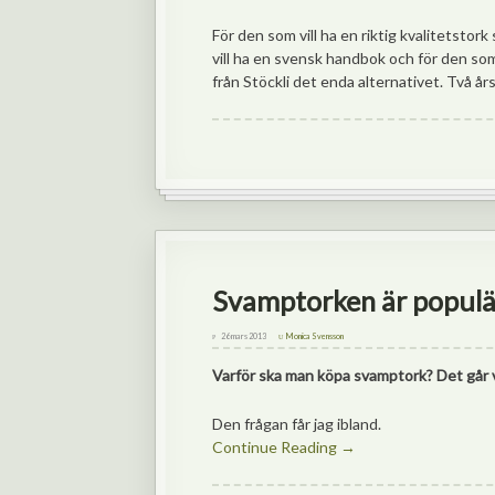
För den som vill ha en riktig kvalitetsto
vill ha en svensk handbok och för den so
från Stöckli det enda alternativet. Två års
Svamptorken är populä
26 mars 2013
Monica Svensson
Varför ska man köpa svamptork? Det går vä
Den frågan får jag ibland.
Continue Reading →