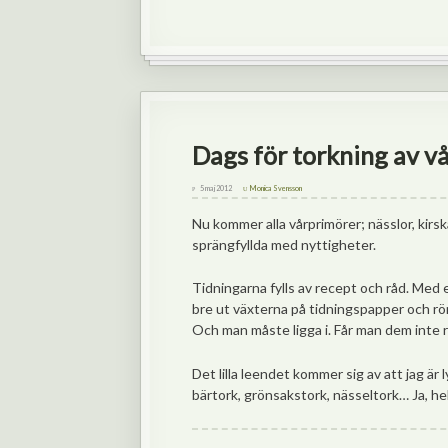
Dags för torkning av v
5 maj 2012
Monica Svensson
Nu kommer alla vårprimörer; nässlor, kirs
sprängfyllda med nyttigheter.
Tidningarna fylls av recept och råd. Med 
bre ut växterna på tidningspapper och rör
Och man måste ligga i. Får man dem inte rik
Det lilla leendet kommer sig av att jag är 
bärtork, grönsakstork, nässeltork… Ja, he