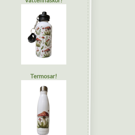
Vattenflaskor!
Termosar!