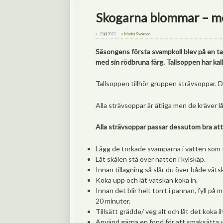
Skogarna blommar – m
23 juli 2023
Monica Svensson
Säsongens första svampkoll blev på en tal
med sin rödbruna färg. Tallsoppen har kall
Tallsoppen tillhör gruppen strävsoppar. 
Alla strävsoppar är ätliga men de kräver 
Alla strävsoppar passar dessutom bra att 
Lägg de torkade svamparna i vatten som 
Låt skålen stå över natten i kylskåp.
Innan tillagning så slår du över både vät
Koka upp och låt vätskan koka in.
Innan det blir helt torrt i pannan, fyll p
20 minuter.
Tillsätt grädde/ veg alt och låt det koka ih
Använd gärna en fond för att smaksätta y