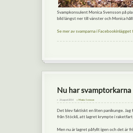
Svampkonsulent Monica Svensson på plats 
bild längst ner till vänster och Monica hål
Se mer av svamparna i Facebookinlägget 
Nu har svamptorkarna 
26 augusti 2014
Monica Svensson
Det blev faktiskt en liten panikunge. Jag
från Stöckli, att lagret krympte i raketfart
Men nu är lagret påfyllt igen och det är fri