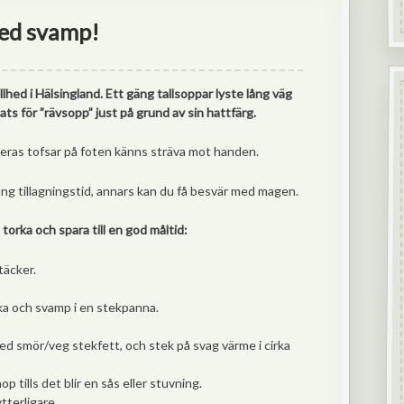
ed svamp!
lhed i Hälsingland. Ett gäng tallsoppar lyste lång väg
ats för ”rävsopp” just på grund av sin hattfärg.
Deras tofsar på foten känns sträva mot handen.
lång tillagningstid, annars kan du få besvär med magen.
torka och spara till en god måltid:
täcker.
ska och svamp i en stekpanna.
å med smör/veg stekfett, och stek på svag värme i cirka
op tills det blir en sås eller stuvning.
tterligare.