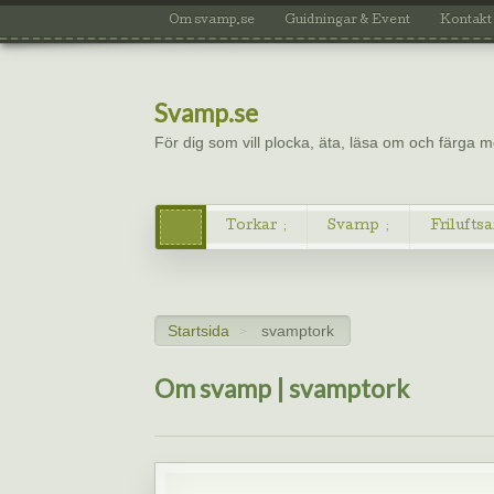
Om svamp.se
Guidningar & Event
Kontakt
Svamp.se
För dig som vill plocka, äta, läsa om och färga
Torkar
Svamp
Friluftsa
Startsida
svamptork
>
Om svamp | svamptork