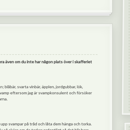
ra även om du inte har någon plats över i skafferiet
n; blåbär, svarta vinbär, äpplen, jordgubbar, lök,
s svamp eftersom jag är svampkonsulent och försöker
arna.
ä upp svampar på tråd och låta dem hänga och torka.
ju så sköra om de torkar ordentligt så det blir bara