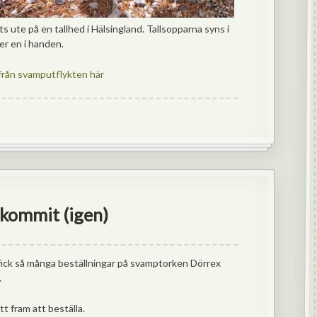
ute på en tallhed i Hälsingland. Tallsopparna syns i
ler en i handen.
från svamputflykten här
kommit (igen)
 fick så många beställningar på svamptorken Dörrex
.
tt fram att beställa.