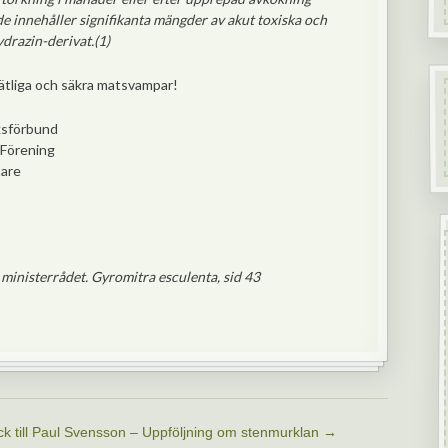
e innehåller signifikanta mängder av akut toxiska och
drazin-derivat.(1)
ätliga och säkra matsvampar!
ksförbund
 Förening
tare
ministerrådet. Gyromitra esculenta, sid 43
ck till Paul Svensson – Uppföljning om stenmurklan
→