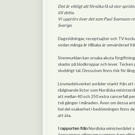
Det är viktigt att försöka få så stor spri
till detta.
Vi upprörs över det som Paul Svensson r
Sverige.
Dagstidningar, receptsajter och TV-kocka
sedan många år tillbaka är omvärderad frå
Stenmurklan kan orsaka akuta förgiftninga
skador på blodkroppar och lever. Tecken p
sluddrigt tal. Dessutom finns risk för lå
Livsmedelsverket avråder starkt från att
rådgivande listor som Nordiska ministerrå
att mellan 40 och 250 extra cancerfall pe
två gånger i månaden. Även om dessa an
hel del osäkerhet i bedömningen finns det 
att äta.
I rapporten från
Nordiska ministerrådet 
konsumeras eftersom svampen även efter 