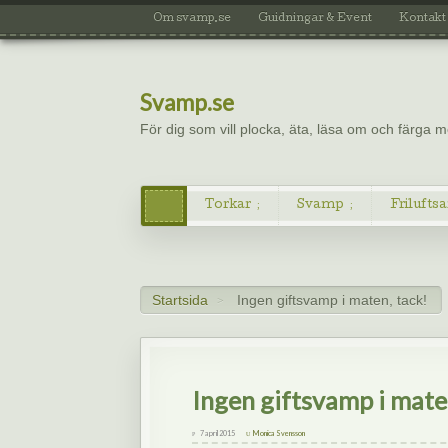
Om svamp.se
Guidningar & Event
Kontakt
Svamp.se
För dig som vill plocka, äta, läsa om och färga
Torkar
Svamp
Friluftsa
Startsida
Ingen giftsvamp i maten, tack!
>
Ingen giftsvamp i mate
7 april 2015
Monica Svensson