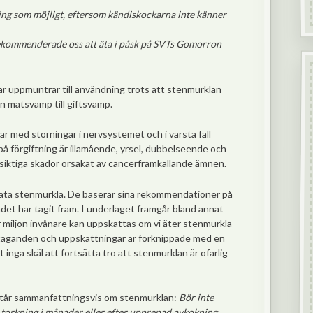
dning som möjligt, eftersom kändiskockarna inte känner
ekommenderade oss att äta i påsk på SVTs Gomorron
r uppmuntrar till användning trots att stenmurklan
n matsvamp till giftsvamp.
r med störningar i nervsystemet och i värsta fall
å förgiftning är illamående, yrsel, dubbelseende och
ngsiktiga skador orsakat av cancerframkallande ämnen.
 äta stenmurkla. De baserar sina rekommendationer på
det har tagit fram. I underlaget framgår bland annat
r miljon invånare kan uppskattas om vi äter stenmurkla
taganden och uppskattningar är förknippade med en
inga skäl att fortsätta tro att stenmurklan är ofarlig
står sammanfattningsvis om stenmurklan:
Bör inte
torkning i månader eller efter upprepad avkokning