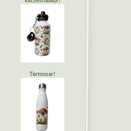
Vattenflaskor!
Termosar!