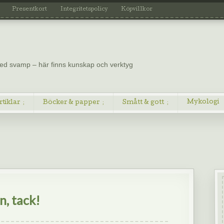
Presentkort
Integritetspolicy
Köpvillkor
 med svamp – här finns kunskap och verktyg
Mykologi
rtiklar
Böcker & papper
Smått & gott
n, tack!