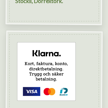
Stöckli, Dörrextork.