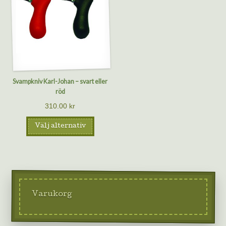
Svampkniv Karl-Johan – svart eller
röd
310.00
kr
Välj alternativ
Varukorg